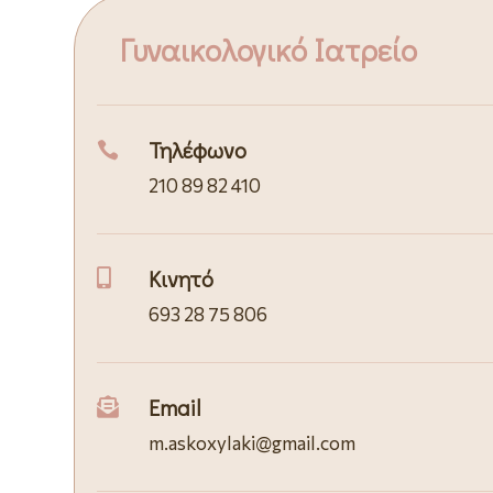
Γυναικολογικό Ιατρείο
Τηλέφωνο

210 89 82 410
Κινητό

693 28 75 806
Email

m.askoxylaki@gmail.com