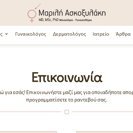
ς
Γυναικολόγος
Δερματολόγος
Ιατρείο
Άρθρα
Επικοινωνία
ώ για εσάς! Επικοινωνήστε μαζί μας για οποιαδήποτε απορ
προγραμματίσετε το ραντεβού σας.
V