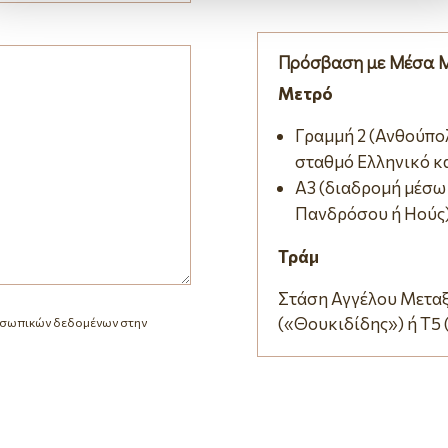
Πρόσβαση με Μέσα 
Μετρό
Γραμμή 2 (Ανθούπο
σταθμό Ελληνικό κα
Α3 (διαδρομή μέσω
Πανδρόσου ή Ηούς)
Τράμ
Στάση Αγγέλου Μεταξ
(«Θουκιδίδης») ή Τ5
οσωπικών δεδομένων στην