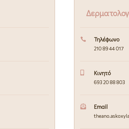
Δερματολογ
Τηλέφωνο

210 89 44 017
Κινητό

693 20 88 803
Email

theano.askoxyl