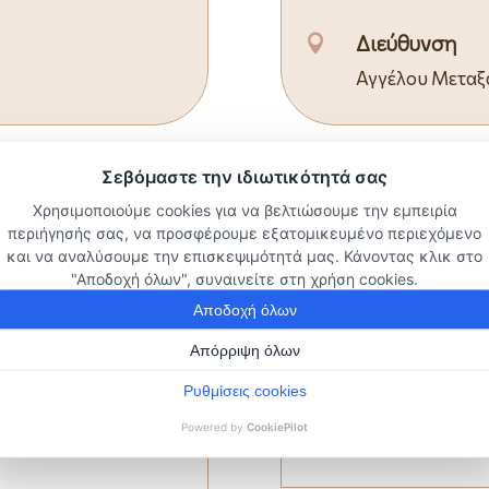
Διεύθυνση

Αγγέλου Μεταξά