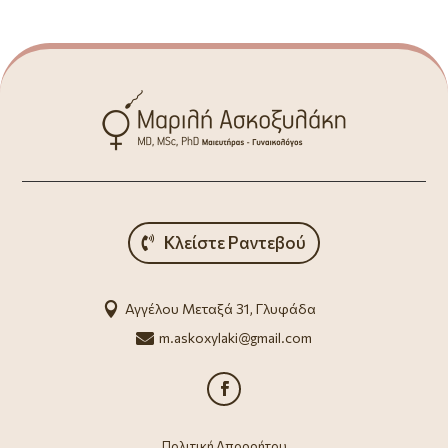
Κλείστε Ραντεβού

Αγγέλου Μεταξά 31, Γλυφάδα

m.askoxylaki@gmail.com
Πολιτική Απορρήτου