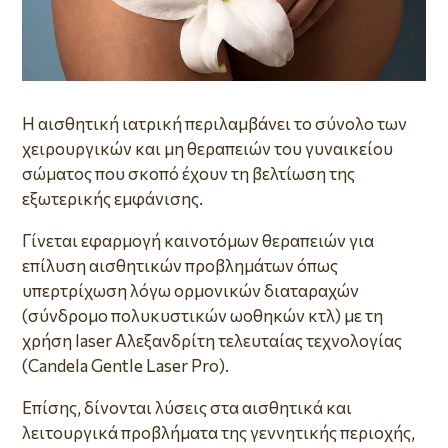
Η αισθητική ιατρική περιλαμβάνει το σύνολο των
χειρουργικών και μη θεραπειών του γυναικείου
σώματος που σκοπό έχουν τη βελτίωση της
εξωτερικής εμφάνισης.
Γίνεται εφαρμογή καινοτόμων θεραπειών για
επίλυση αισθητικών προβλημάτων όπως
υπερτρίχωση λόγω ορμονικών διαταραχών
(σύνδρομο πολυκυστικών ωοθηκών κτλ) με τη
χρήση laser Αλεξανδρίτη τελευταίας τεχνολογίας
(Candela Gentle Laser Pro).
Επίσης, δίνονται λύσεις στα αισθητικά και
λειτουργικά προβλήματα της γεννητικής περιοχής,