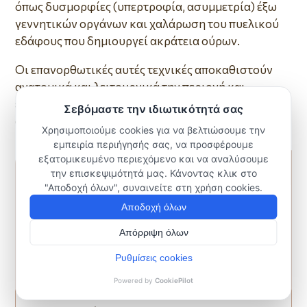
όπως δυσμορφίες (υπερτροφία, ασυμμετρία) έξω
γεννητικών οργάνων και χαλάρωση του πυελικού
εδάφους που δημιουργεί ακράτεια ούρων.
Οι επανορθωτικές αυτές τεχνικές αποκαθιστούν
ανατομικά και λειτουργικά την περιοχή και
επιπλέον προσφέρουν καλύτερο αισθητικό
αποτέλεσμα.
ΥΠΗΡΕΣΙΕΣ
Test Pap – Thin Prep – HPV DNA Test
Κολποσκόπηση
Διερεύνηση Υπογονιμότητας
Σπερματέγχυση