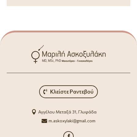
Κλείστε Ραντεβού

Αγγέλου Μεταξά 31, Γλυφάδα

m.askoxylaki@gmail.com