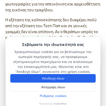
φωτογραφίες για την απεικόνιση και αρχειοθέτηση
της εικόνας του τραχήλου.
Η εξέταση της κολποσκόπησης δεν διαφέρει πολύ
από την εξέταση του Τεστ Παπ και σε γενικές
γραμμές δεν είναι επίπονη. Αν ο θεράπων ιατρός το
κρίνει σκόπιμο, γίνεται λήψη βιοψιών. Οι βιοψίες
γίνονται με ειδικές λαβίδες και δεν πονάνε. Το
τμήμα του ιστού που λαμβάνεται, αποστέλλεται στο
εργαστήριο για ιστολογική εξέταση.
ΥΠΗΡΕΣΙΕΣ
Test Pap – Thin Prep – HPV DNA Test
Κολποσκόπηση
Διερεύνηση Υπογονιμότητας