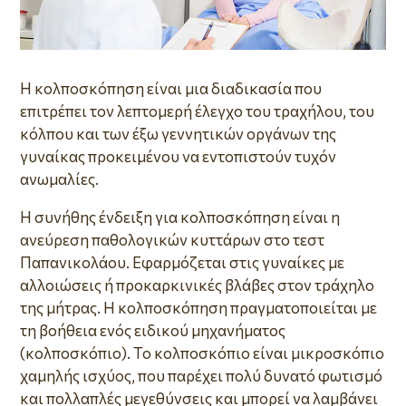
Η κολποσκόπηση είναι μια διαδικασία που
επιτρέπει τον λεπτομερή έλεγχο του τραχήλου, του
κόλπου και των έξω γεννητικών οργάνων της
γυναίκας προκειμένου να εντοπιστούν τυχόν
ανωμαλίες.
H συνήθης ένδειξη για κολποσκόπηση είναι η
ανεύρεση παθολογικών κυττάρων στο τεστ
Παπανικολάου. Εφαρμόζεται στις γυναίκες με
αλλοιώσεις ή προκαρκινικές βλάβες στον τράχηλο
της μήτρας. Η κολποσκόπηση πραγματοποιείται με
τη βοήθεια ενός ειδικού μηχανήματος
(κολποσκόπιο). Το κολποσκόπιο είναι μικροσκόπιο
χαμηλής ισχύος, που παρέχει πολύ δυνατό φωτισμό
και πολλαπλές μεγεθύνσεις και μπορεί να λαμβάνει