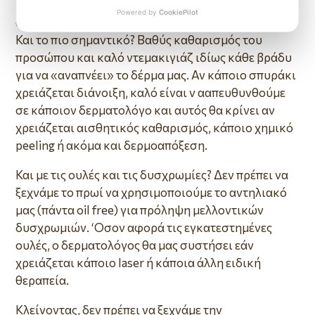
ενδείκνυνται σε αυτές τις περιπτώσεις γιατί έχει
αποδειχθεί ότι αυξάνουν την πιθανότητα μόλυνσης.
Και το πιο σημαντικό? Βαθύς καθαρισμός του
προσώπου και καλό ντεμακιγιάζ ιδίως κάθε βράδυ
για να «αναπνέει» το δέρμα μας. Αν κάποιο σπυράκι
χρειάζεται διάνοιξη, καλό είναι ν ααπευθυνθούμε
σε κάποιον δερματολόγο και αυτός θα κρίνει αν
χρειάζεται αισθητικός καθαρισμός, κάποιο χημικό
peeling ή ακόμα και δερμοαπόξεση.
Και με τις ουλές και τις δυσχρωμίες? Δεν πρέπει να
ξεχνάμε το πρωί να χρησιμοποιούμε το αντηλιακό
μας (πάντα oil free) για πρόληψη μελλοντικών
δυσχρωμιών. ‘Οσον αφορά τις εγκατεστημένες
ουλές, ο δερματολόγος θα μας συστήσει εάν
χρειάζεται κάποιο laser ή κάποια άλλη ειδική
θεραπεία.
Κλείνοντας, δεν πρέπει να ξεχνάμε την