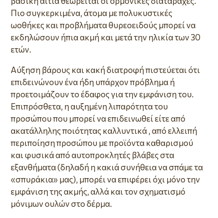
βασική αιτία θεωρείται οι ορμονικές διαταραχές.
Πιο συγκερκιμένα, άτομα με πολυκυστικές
ωοθήκες και προβλήματα θυρεοειδούς μπορεί να
εκδηλώσουν ήπια ακμή και μετά την ηλικία των 30
ετών.
Αύξηση βάρους και κακή διατροφή πιστεύεται ότι
επιδεινώνουν ένα ήδη υπάρχον πρόβλημα ή
προετοιμάζουν το έδαφος για την εμφάνιση του.
Επιπρόσθετα, η αυξημένη λιπαρότητα του
προσώπου που μπορεί να επιδεινωθεί είτε από
ακατάλληλης ποιότητας καλλυντικά , από ελλειπή
περιποίηση προσώπου με προϊόντα καθαρισμού
και φυσικά από αυτοπροκλητές βλάβες στα
εξανθήματα (δηλαδή η κακιά συνήθεια να σπάμε τα
«σπυράκια» μας), μπορέι να επιφέρει όχι μόνο την
εμφάνιση της ακμής, αλλά και τον σχηματισμό
μόνιμων ουλών στο δέρμα.