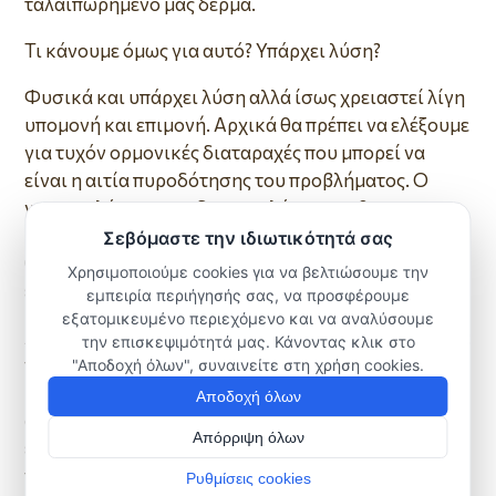
ταλαιπωρημένο μας δέρμα.
Τι κάνουμε όμως για αυτό? Υπάρχει λύση?
Φυσικά και υπάρχει λύση αλλά ίσως χρειαστεί λίγη
υπομονή και επιμονή. Αρχικά θα πρέπει να ελέξουμε
για τυχόν ορμονικές διαταραχές που μπορεί να
είναι η αιτία πυροδότησης του προβλήματος. Ο
γυναικολόγος και ο δερματολόγος μας θα μας
βοηθήσουν σε αυτό. Σε πιαθνά προβλήματα
θυρεοειδούς ο αρμόδιος ιατρός είναι ο
ενδοκρινολόγος.
Αφού αποκλείσουμε τον παθολογικό παράγοντα, θα
πρέπει να ασχοληθούμε και εμείς με το πρόσωπο
μας. Καλλυντικά (ιδίως make up) θα πρέπει να είναι
από ειδικές εταιρίες και να αναγράφουν πάντα την
ένδειξη για πρόσωπα με τάση ακμής (δηλαδή oil
free). Τα καλλυντικά σε μορφή πούδρας δεν