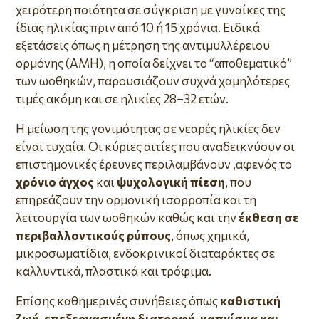
χειρότερη ποιότητα σε σύγκριση με γυναίκες της
ίδιας ηλικίας πριν από 10 ή 15 χρόνια. Ειδικά
εξετάσεις όπως η μέτρηση της αντιμυλλέρειου
ορμόνης (AMH), η οποία δείχνει το “αποθεματικό”
των ωοθηκών, παρουσιάζουν συχνά χαμηλότερες
τιμές ακόμη και σε ηλικίες 28–32 ετών.
Η μείωση της γονιμότητας σε νεαρές ηλικίες δεν
είναι τυχαία. Οι κύριες αιτίες που αναδεικνύουν οι
επιστημονικές έρευνες περιλαμβάνουν ,αφενός το
χρόνιο άγχος
και
ψυχολογική πίεση
, που
επηρεάζουν την ορμονική ισορροπία και τη
λειτουργία των ωοθηκών καθώς και την
έκθεση σε
περιβαλλοντικούς ρύπους
, όπως χημικά,
μικροσωματίδια, ενδοκρινικοί διαταράκτες σε
καλλυντικά, πλαστικά και τρόφιμα.
Επίσης καθημερινές συνήθειες όπως
καθιστική
ζωή, επεξεργασμένη διατροφή
,
καπνίσμα και