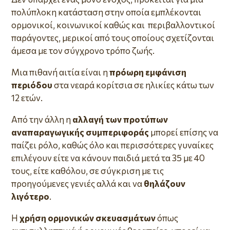
πολύπλοκη κατάσταση στην οποία εμπλέκονται
ορμονικοί, κοινωνικοί καθώς και περιβαλλοντικοί
παράγοντες, μερικοί από τους οποίους σχετίζονται
άμεσα με τον σύγχρονο τρόπο ζωής.
Μια πιθανή αιτία είναι η
πρόωρη εμφάνιση
περιόδου
στα νεαρά κορίτσια σε ηλικίες κάτω των
12 ετών.
Από την άλλη η
αλλαγή των προτύπων
αναπαραγωγικής συμπεριφοράς
μπορεί επίσης να
παίζει ρόλο, καθώς όλο και περισσότερες γυναίκες
επιλέγουν είτε να κάνουν παιδιά μετά τα 35 με 40
τους, είτε καθόλου, σε σύγκριση με τις
προηγούμενες γενιές αλλά και να
θηλάζουν
λιγότερο
.
Η
χρήση ορμονικών σκευασμάτων
όπως