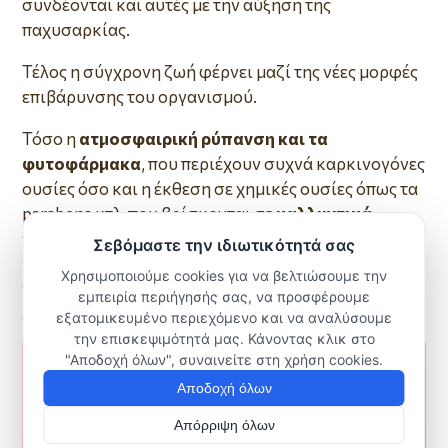
συνδέονται και αυτές με την αύξηση της
παχυσαρκίας.
Τέλος η σύγχρονη ζωή φέρνει μαζί της νέες μορφές
επιβάρυνσης του οργανισμού.
Τόσο η
ατμοσφαιρική ρύπανση και τα
φυτοφάρμακα
, που περιέχουν συχνά καρκινογόνες
ουσίες όσο και η έκθεση σε χημικές ουσίες όπως τα
parabens κτλ που βρίσκονται σε
καλλυντικά,
πλαστικά και επεξεργασμένα τρόφιμα
μπορούν
να μιμηθούν τη δράση των οιστρογόνων και να
προκαλέσουν διαταραχές στην κυτταρική
λειτουργία.