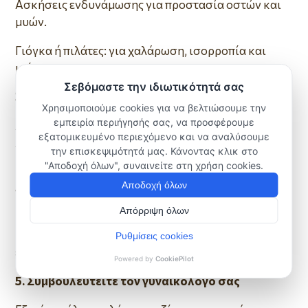
Ασκήσεις ενδυνάμωσης για προστασία οστών και
μυών.
Γιόγκα ή πιλάτες: για χαλάρωση, ισορροπία και
μείωση στρες.
3. Δώστε βάση στον ύπνο
Δημιουργήστε ένα σταθερό ωράριο ύπνου.
Αποφύγετε οθόνες και βαριά γεύματα πριν τον
ύπνο.
4. Μιλήστε ανοιχτά
Μην κρατάτε τα συναισθήματα μέσα σας. Μιλήστε
με φίλες, με τον σύντροφό σας ή ακόμα και με έναν
ειδικό.
5. Συμβουλευτείτε τον γυναικολόγο σας