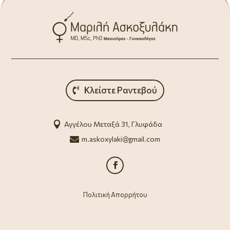
Κλείστε Ραντεβού

Αγγέλου Μεταξά 31, Γλυφάδα

m.askoxylaki@gmail.com
Πολιτική Απορρήτου